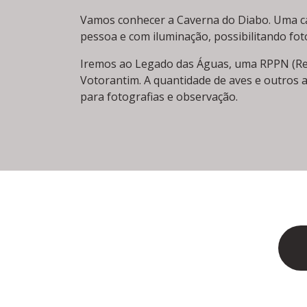
Vamos conhecer a Caverna do Diabo. Uma ca
pessoa e com iluminação, possibilitando foto
Iremos ao Legado das Águas, uma RPPN (Res
Votorantim. A quantidade de aves e outros
para fotografias e observação.